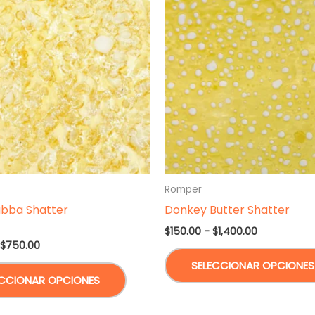
Romper
bba Shatter
Donkey Butter Shatter
Rango
$
150.00
-
$
1,400.00
de
Rango
$
750.00
precios:
de
Este
SELECCIONAR OPCIONES
desde
precios:
ECCIONAR OPCIONES
$150.00
desde
producto
hasta
$300.00
tiene
$1,400.00
hasta