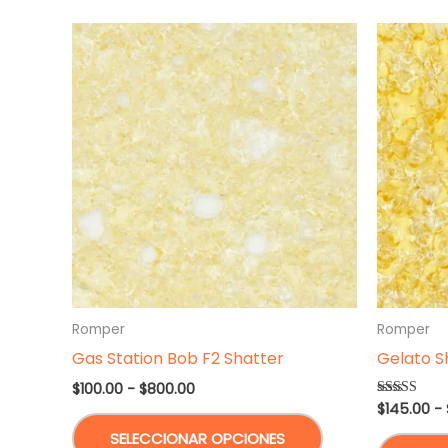
variantes.
Las
opciones
se
pueden
elegir
en
la
página
de
producto
Romper
Romper
Gas Station Bob F2 Shatter
Gelato S
Rango
$
100.00
-
$
800.00
de
$
145.00
-
Valorado en
Este
4.67
precios:
de 5
SELECCIONAR OPCIONES
desde
producto