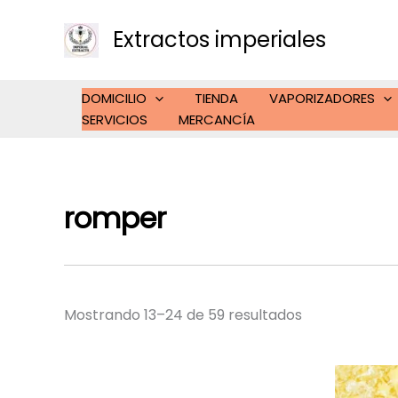
Ir
al
Extractos imperiales
contenido
DOMICILIO
TIENDA
VAPORIZADORES
SERVICIOS
MERCANCÍA
romper
Mostrando 13–24 de 59 resultados