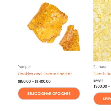
Romper
Romper
Cookies and Cream Shatter
Death Bu
Rango
$
150.00
-
$
1,400.00
de
$
300.00
-
Valorado en
Este
5.00
precios:
de 5
SELECCIONAR OPCIONES
desde
producto
SEL
$150.00
tiene
hasta
$1,400.00
múltiples